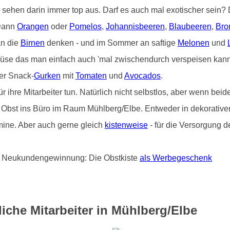
) sehen darin immer top aus. Darf es auch mal exotischer sein
 Dann
Orangen
oder
Pomelos
,
Johannisbeeren
,
Blaubeeren
,
Bro
an die
Birnen
denken - und im Sommer an saftige
Melonen
und
üse das man einfach auch 'mal zwischendurch verspeisen kann 
er Snack-
Gurken
mit
Tomaten
und
Avocados
.
hre Mitarbeiter tun. Natürlich nicht selbstlos, aber wenn beide
on Obst ins Büro im Raum Mühlberg/Elbe. Entweder in dekorativen
ine. Aber auch gerne gleich
kistenweise
- für die Versorgung d
und Neukundengewinnung: Die Obstkiste
als Werbegeschenk
iche Mitarbeiter in Mühlberg/Elbe