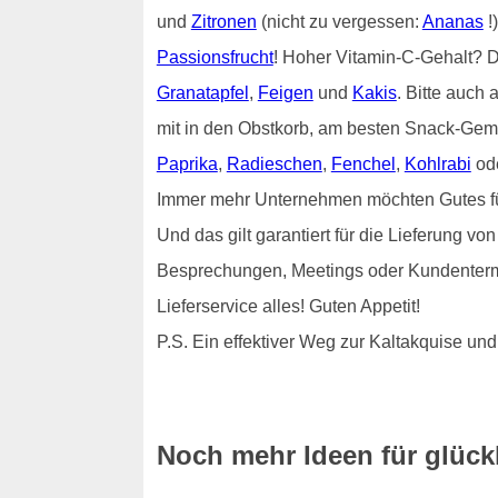
und
Zitronen
(nicht zu vergessen:
Ananas
!
Passionsfrucht
! Hoher Vitamin-C-Gehalt?
Granatapfel
,
Feigen
und
Kakis
. Bitte auch 
mit in den Obstkorb, am besten Snack-Gem
Paprika
,
Radieschen
,
Fenchel
,
Kohlrabi
od
Immer mehr Unternehmen möchten Gutes für i
Und das gilt garantiert für die Lieferung v
Besprechungen, Meetings oder Kundenterm
Lieferservice alles! Guten Appetit!
P.S. Ein effektiver Weg zur Kaltakquise 
Noch mehr Ideen für glückl