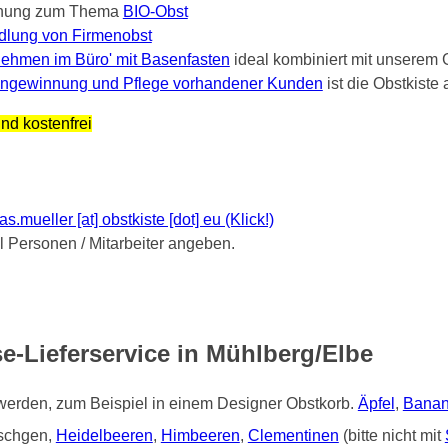
nung zum Thema
BIO-Obst
dlung von Firmenobst
ehmen im Büro' mit Basenfasten
ideal kombiniert mit unserem 
ngewinnung und Pflege vorhandener Kunden
ist die Obstkist
nd kostenfrei
mueller [at] obstkiste [dot] eu (Klick!)
Personen / Mitarbeiter angeben.
e-Lieferservice in Mühlberg/Elbe
 werden, zum Beispiel in einem Designer Obstkorb.
Äpfel
,
Bana
tschgen,
Heidelbeeren
,
Himbeeren
,
Clementinen
(bitte nicht mit