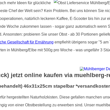
och mehr Ideen für glückliche
beste Chef der Welt sein? Kein Problem. Bei uns können Sie nic
operationen, natürlich leckeren Kaffee, E-Scooter bis hin zur e
jede Woche zukommen lassen - sogar ganz automatisch wenn Si
d. Ansonsten: probieren Sie unser Obst - ab 30 Portionen gelie
che Gesellschaft für Ernährung
empfiehlt übrigens sogar "5 am 
rten in Mühlberg/Elbe mit 500g pro Woche - was ungefähr 3 Stüc
ück) jetzt online kaufen via muehlberg-r
nbehandelt) 46x31x25cm stapelbar *versandkosten
ierfür hergestellten Naturholzkisten. Diese gefallen manchen un
ngig von einer Obstbestellung zu erwerben sind. Unser muehlbe