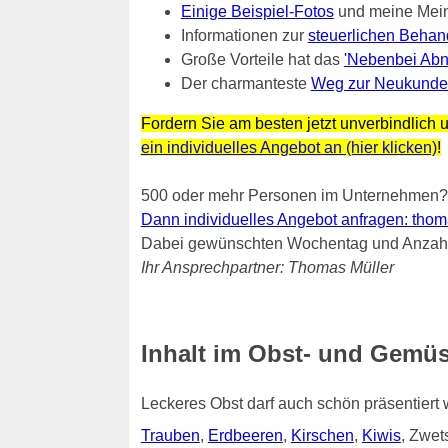
Einige Beispiel-Fotos
und meine Mei
Informationen zur
steuerlichen Behan
Große Vorteile hat das
'Nebenbei Abn
Der charmanteste
Weg zur Neukunde
Fordern Sie am besten jetzt unverbindlich u
ein individuelles Angebot an (hier klicken)
!
500 oder mehr Personen im Unternehmen?
Dann individuelles Angebot anfragen: thomas.
Dabei gewünschten Wochentag und Anzahl 
Ihr Ansprechpartner: Thomas Müller
Inhalt im Obst- und Gemüs
Leckeres Obst darf auch schön präsentiert
Trauben
,
Erdbeeren
,
Kirschen
,
Kiwis
, Zwe