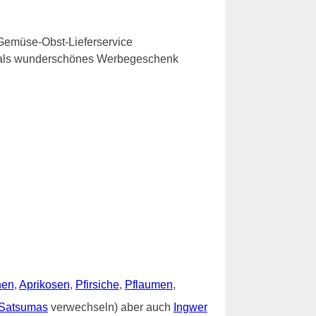
Gemüse-Obst-Lieferservice
e als wunderschönes Werbegeschenk
nen
,
Aprikosen
,
Pfirsiche
,
Pflaumen
,
Satsumas
verwechseln) aber auch
Ingwer