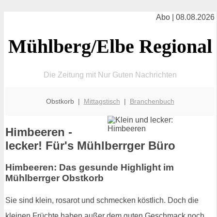
Abo | 08.08.2026
Mühlberg/Elbe Regional
Die Zeitung mit Nur Guten Nachrichten
Obstkorb |
Mittagstisch
|
Branchenbuch
Himbeeren -
lecker! Für's Mühlberrger Büro
Himbeeren: Das gesunde Highlight im
Mühlberrger Obstkorb
Sie sind klein, rosarot und schmecken köstlich. Doch die
kleinen Früchte haben außer dem guten Geschmack noch